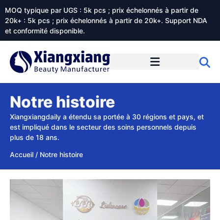
MOQ typique par UGS : 5k pcs ; prix échelonnés à partir de
20k+ : 5k pcs ; prix échelonnés à partir de 20k+. Support NDA
et conformité disponible.
Prestations de service
À propos de Xiangxiangdaily
Notre histoire
Xiangxiangdaily a étendu sa portée à 30 régions et pays, et
est impliqué dans le secteur des soins personnels depuis
plus de 18 ans.
Accueil
/
Notre histoire