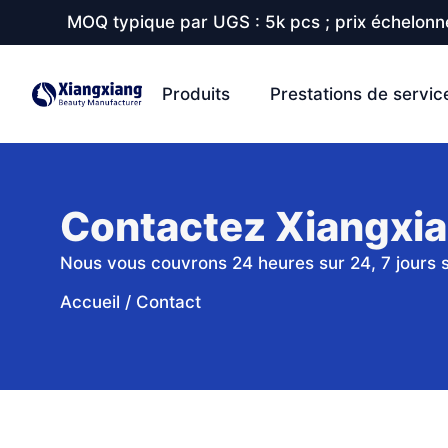
MOQ typique par UGS : 5k pcs ; prix échelonné
Produits
Prestations de servic
Contactez Xiangxia
Nous vous couvrons 24 heures sur 24, 7 jours su
Accueil
/
Contact