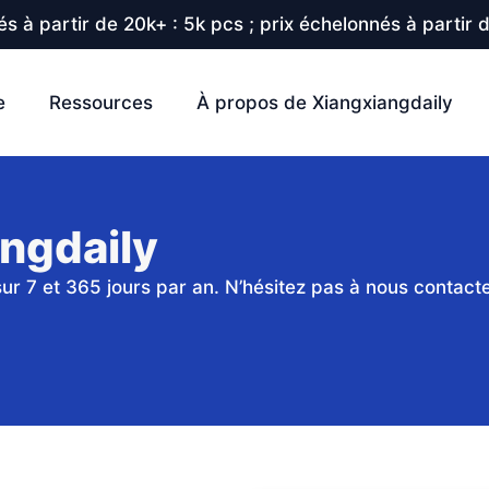
s à partir de 20k+ : 5k pcs ; prix échelonnés à partir 
e
Ressources
À propos de Xiangxiangdaily
ngdaily
r 7 et 365 jours par an. N’hésitez pas à nous contacter