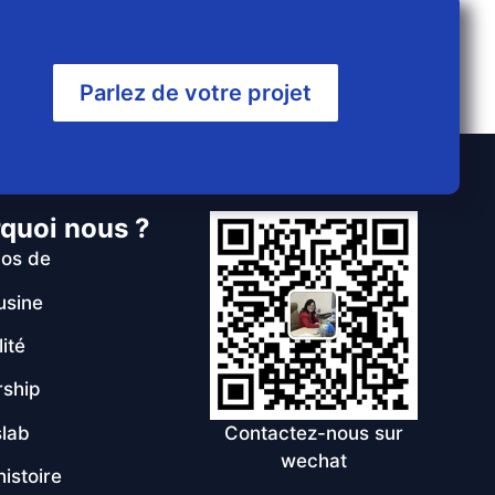
Parlez de votre projet
quoi nous ?
pos de
usine
ité
rship
lab
Contactez-nous sur
wechat
histoire