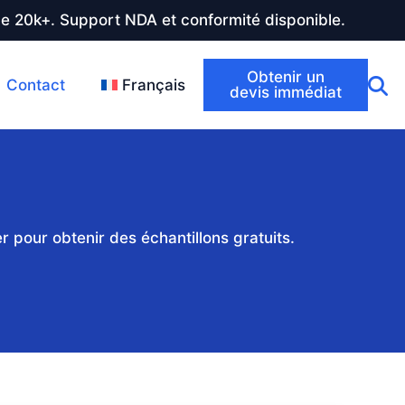
de 20k+. Support NDA et conformité disponible.
Obtenir un
Contact
Français
devis immédiat
 pour obtenir des échantillons gratuits.