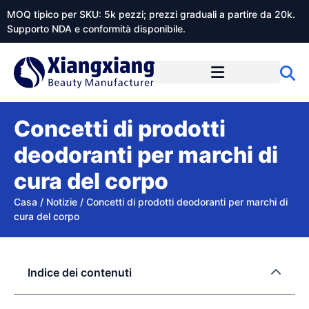
MOQ tipico per SKU: 5k pezzi; prezzi graduali a partire da 20k.
Supporto NDA e conformità disponibile.
Informazioni su Xiangxiangdaily
Concetti di prodotti
deodoranti per marchi di
cura del corpo
Casa
/
Notizie
/
Concetti di prodotti deodoranti per marchi di
cura del corpo
Indice dei contenuti