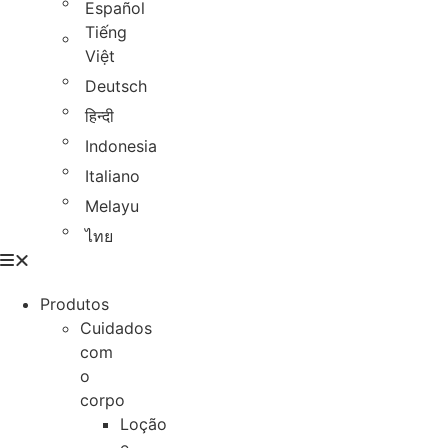
Español
Tiếng
Việt
Deutsch
हिन्दी
Indonesia
Italiano
Melayu
ไทย
Produtos
Cuidados
com
o
corpo
Loção