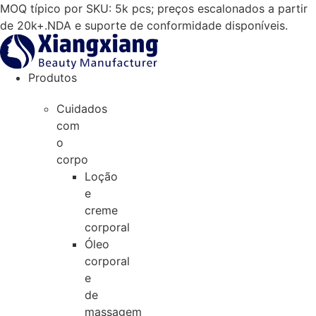
Salta
MOQ típico por SKU: 5k pcs; preços escalonados a partir
para
de 20k+.NDA e suporte de conformidade disponíveis.
o
conteúdo
Produtos
Cuidados
com
o
corpo
Loção
e
creme
corporal
Óleo
corporal
e
de
massagem