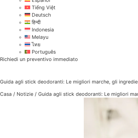
Español
Tiếng Việt
Deutsch
हिन्दी
Indonesia
Melayu
ไทย
Português
Richiedi un preventivo immediato
Guida agli stick deodoranti: Le migliori marche, gli ingredie
Casa
/
Notizie
/
Guida agli stick deodoranti: Le migliori mar