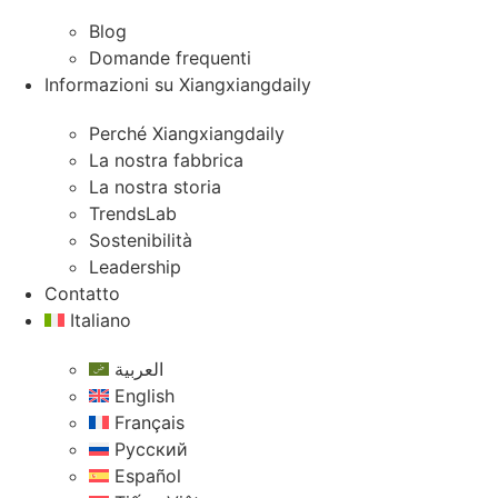
Blog
Domande frequenti
Informazioni su Xiangxiangdaily
Perché Xiangxiangdaily
La nostra fabbrica
La nostra storia
TrendsLab
Sostenibilità
Leadership
Contatto
Italiano
العربية
English
Français
Русский
Español