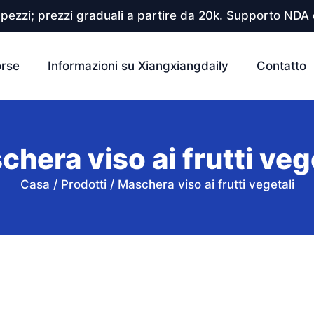
pezzi; prezzi graduali a partire da 20k. Supporto NDA e
orse
Informazioni su Xiangxiangdaily
Contatto
hera viso ai frutti veg
Casa
/
Prodotti
/
Maschera viso ai frutti vegetali