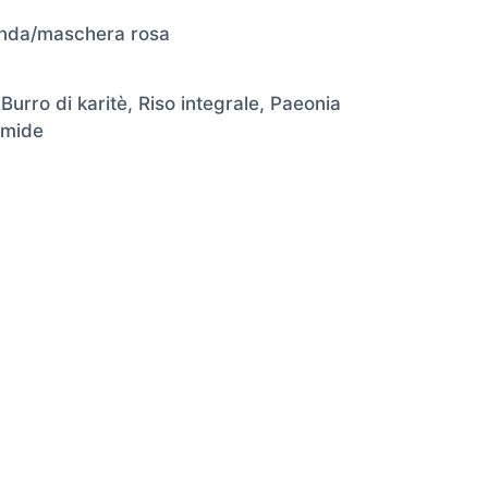
anda/maschera rosa
rro di karitè, Riso integrale, Paeonia
amide