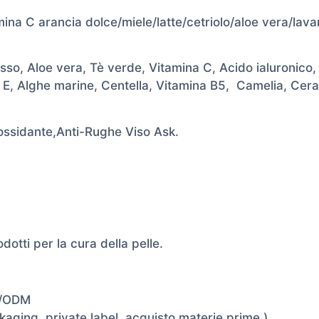
 C arancia dolce/miele/latte/cetriolo/aloe vera/lav
, Aloe vera, Tè verde, Vitamina C, Acido ialuronico, Bu
na E, Alghe marine, Centella, Vitamina B5, Camelia, Cer
iossidante,Anti-Rughe Viso Ask.
dotti per la cura della pelle.
M/ODM
aging, private label, acquisto materie prime.)