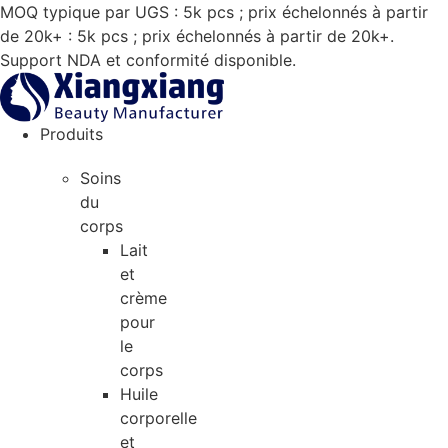
Aller
MOQ typique par UGS : 5k pcs ; prix échelonnés à partir
au
de 20k+ : 5k pcs ; prix échelonnés à partir de 20k+.
contenu
Support NDA et conformité disponible.
Produits
Soins
du
corps
Lait
et
crème
pour
le
corps
Huile
corporelle
et