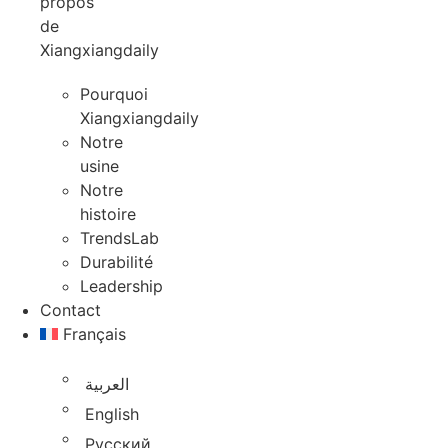
propos
de
Xiangxiangdaily
Pourquoi
Xiangxiangdaily
Notre
usine
Notre
histoire
TrendsLab
Durabilité
Leadership
Contact
Français
العربية
English
Русский