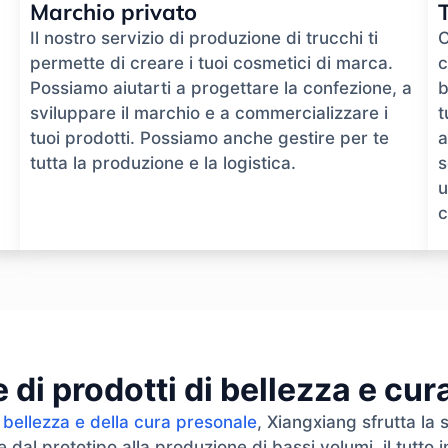
Marchio privato
Il nostro servizio di produzione di trucchi ti
O
permette di creare i tuoi cosmetici di marca.
c
Possiamo aiutarti a progettare la confezione, a
b
sviluppare il marchio e a commercializzare i
t
tuoi prodotti. Possiamo anche gestire per te
a
tutta la produzione e la logistica.
s
u
c
di prodotti di bellezza e cu
 bellezza e della cura presonale
, Xiangxiang sfrutta la 
dal prototipo alla produzione di bassi volumi, il tutto in