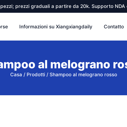
pezzi; prezzi graduali a partire da 20k. Supporto NDA e
orse
Informazioni su Xiangxiangdaily
Contatto
ampoo al melograno ro
Casa
/
Prodotti
/
Shampoo al melograno rosso