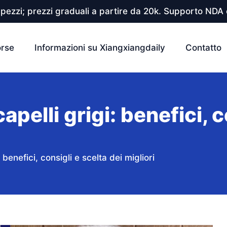
pezzi; prezzi graduali a partire da 20k. Supporto NDA e
orse
Informazioni su Xiangxiangdaily
Contatto
pelli grigi: benefici, c
benefici, consigli e scelta dei migliori