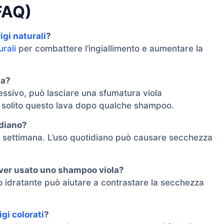
FAQ)
igi naturali
?
urali
per combattere l’ingiallimento e aumentare la
la?
essivo, può lasciare una sfumatura viola
i solito questo lava dopo qualche shampoo.
idiano?
 a settimana. L’uso quotidiano può causare secchezza
aver usato uno shampoo viola?
o idratante può aiutare a contrastare la secchezza
gi colorati
?