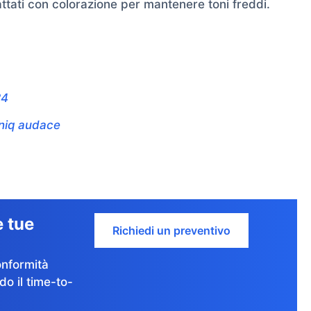
trattati con colorazione per mantenere toni freddi.
24
Uniq audace
e tue
Richiedi un preventivo
onformità
do il time-to-