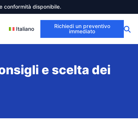
 conformità disponibile.
Richiedi un preventivo
Italiano
immediato
onsigli e scelta dei