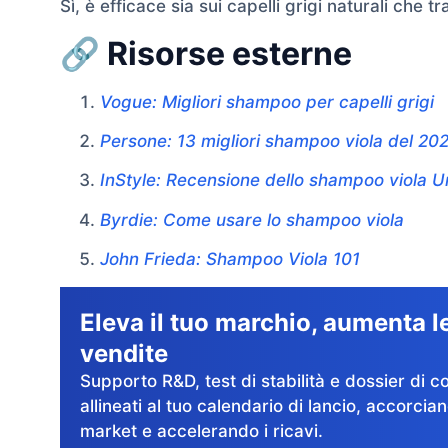
Sì, è efficace sia sui capelli grigi naturali che 
🔗 Risorse esterne
Vogue: Migliori shampoo per capelli grigi
Persone: 13 migliori shampoo viola del 20
InStyle: Recensione dello shampoo viola 
Byrdie: Come usare lo shampoo viola
John Frieda: Shampoo Viola 101
Eleva il tuo marchio, aumenta l
vendite
Supporto R&D, test di stabilità e dossier di c
allineati al tuo calendario di lancio, accorcian
market e accelerando i ricavi.