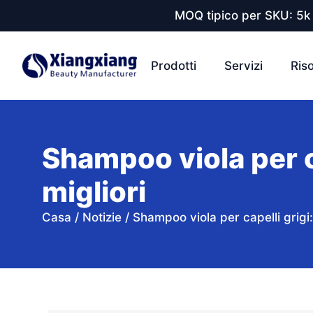
MOQ tipico per SKU: 5k 
Prodotti
Servizi
Ris
Shampoo viola per ca
migliori
Casa
/
Notizie
/
Shampoo viola per capelli grigi: 