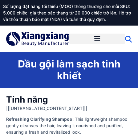
Số lượng đặt hàng tối thiểu (MOQ) thông thường cho mỗi SKU:
5.000 chiếc; giá theo bậc thang từ 20.000 chiếc trở lên. Hỗ trợ
về thỏa thuận bảo mật (NDA) và tuân thủ quy định.
Giới thiệu về Xiangxiangdaily
Dầu gội làm sạch tinh
khiết
Tính năng
|||UNTRANSLATED_CONTENT_START|||
Refreshing Clarifying Shampoo:
This lightweight shampoo
gently cleanses the hair, leaving it nourished and purified,
ensuring a fresh and revitalized look.