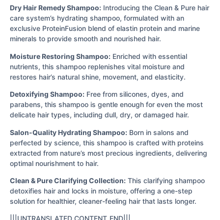
Dry Hair Remedy Shampoo:
Introducing the Clean & Pure hair
care system’s hydrating shampoo, formulated with an
exclusive ProteinFusion blend of elastin protein and marine
minerals to provide smooth and nourished hair.
Moisture Restoring Shampoo:
Enriched with essential
nutrients, this shampoo replenishes vital moisture and
restores hair’s natural shine, movement, and elasticity.
Detoxifying Shampoo:
Free from silicones, dyes, and
parabens, this shampoo is gentle enough for even the most
delicate hair types, including dull, dry, or damaged hair.
Salon-Quality Hydrating Shampoo:
Born in salons and
perfected by science, this shampoo is crafted with proteins
extracted from nature’s most precious ingredients, delivering
optimal nourishment to hair.
Clean & Pure Clarifying Collection:
This clarifying shampoo
detoxifies hair and locks in moisture, offering a one-step
solution for healthier, cleaner-feeling hair that lasts longer.
|||UNTRANSLATED_CONTENT_END|||