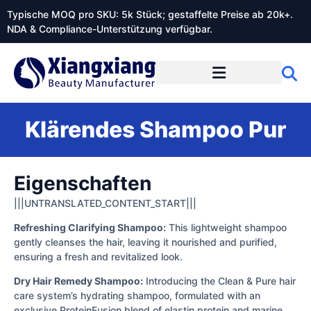
Typische MOQ pro SKU: 5k Stück; gestaffelte Preise ab 20k+.
NDA & Compliance-Unterstützung verfügbar.
Klärendes Shampoo Pur
Eigenschaften
|||UNTRANSLATED_CONTENT_START|||
Refreshing Clarifying Shampoo:
This lightweight shampoo
gently cleanses the hair, leaving it nourished and purified,
ensuring a fresh and revitalized look.
Dry Hair Remedy Shampoo:
Introducing the Clean & Pure hair
care system’s hydrating shampoo, formulated with an
exclusive ProteinFusion blend of elastin protein and marine