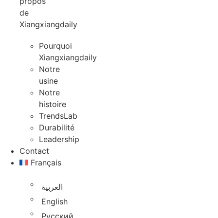
propos
de
Xiangxiangdaily
Pourquoi
Xiangxiangdaily
Notre
usine
Notre
histoire
TrendsLab
Durabilité
Leadership
Contact
Français
العربية
English
Русский