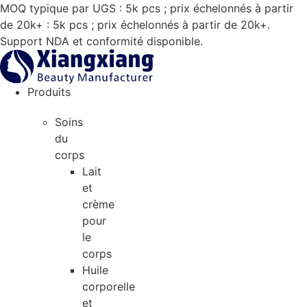
Aller
MOQ typique par UGS : 5k pcs ; prix échelonnés à partir
au
de 20k+ : 5k pcs ; prix échelonnés à partir de 20k+.
contenu
Support NDA et conformité disponible.
Produits
Soins
du
corps
Lait
et
crème
pour
le
corps
Huile
corporelle
et