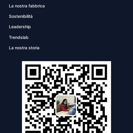
La nostra fabbrica
Sostenibilità
Leadership
Trendslab
La nostra storia