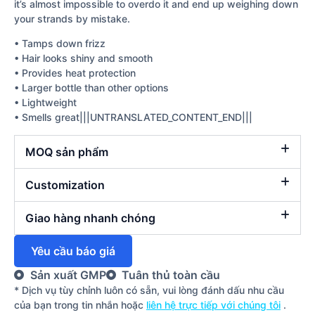
it’s almost impossible to overdo it and end up weighing down
your strands by mistake.
• Tamps down frizz
• Hair looks shiny and smooth
• Provides heat protection
• Larger bottle than other options
• Lightweight
• Smells great|||UNTRANSLATED_CONTENT_END|||
MOQ sản phẩm
Customization
Giao hàng nhanh chóng
Yêu cầu báo giá
Sản xuất GMP
Tuân thủ toàn cầu
* Dịch vụ tùy chỉnh luôn có sẵn, vui lòng đánh dấu nhu cầu
của bạn trong tin nhắn hoặc
liên hệ trực tiếp với chúng tôi
.