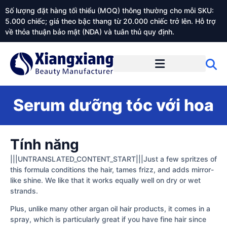
Số lượng đặt hàng tối thiểu (MOQ) thông thường cho mỗi SKU:
5.000 chiếc; giá theo bậc thang từ 20.000 chiếc trở lên. Hỗ trợ
về thỏa thuận bảo mật (NDA) và tuân thủ quy định.
Giới thiệu về Xiangxiangdaily
Serum dưỡng tóc với hoa
Tính năng
|||UNTRANSLATED_CONTENT_START|||Just a few spritzes of
this formula conditions the hair, tames frizz, and adds mirror-
like shine. We like that it works equally well on dry or wet
strands.
Plus, unlike many other argan oil hair products, it comes in a
spray, which is particularly great if you have fine hair since