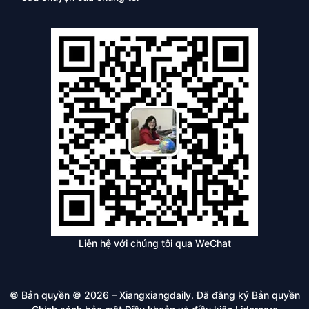
Liên hệ với chúng tôi qua WeChat
© Bản quyền © 2026 – Xiangxiangdaily. Đã đăng ký Bản quyền