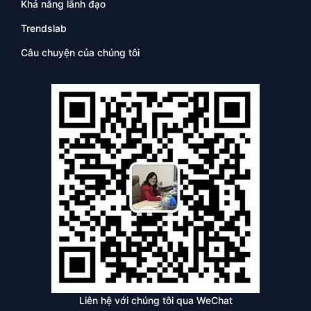
Khả năng lãnh đạo
Trendslab
Câu chuyện của chúng tôi
Liên hệ với chúng tôi qua WeChat