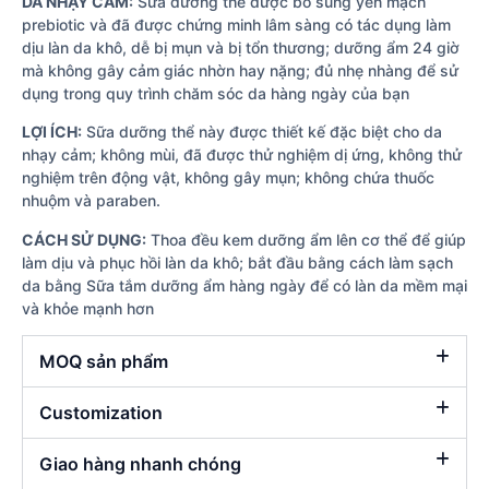
DA NHẠY CẢM:
Sữa dưỡng thể được bổ sung yến mạch
prebiotic và đã được chứng minh lâm sàng có tác dụng làm
dịu làn da khô, dễ bị mụn và bị tổn thương; dưỡng ẩm 24 giờ
mà không gây cảm giác nhờn hay nặng; đủ nhẹ nhàng để sử
dụng trong quy trình chăm sóc da hàng ngày của bạn
LỢI ÍCH:
Sữa dưỡng thể này được thiết kế đặc biệt cho da
nhạy cảm; không mùi, đã được thử nghiệm dị ứng, không thử
nghiệm trên động vật, không gây mụn; không chứa thuốc
nhuộm và paraben.
CÁCH SỬ DỤNG:
Thoa đều kem dưỡng ẩm lên cơ thể để giúp
làm dịu và phục hồi làn da khô; bắt đầu bằng cách làm sạch
da bằng Sữa tắm dưỡng ẩm hàng ngày để có làn da mềm mại
và khỏe mạnh hơn
MOQ sản phẩm
Customization
Giao hàng nhanh chóng