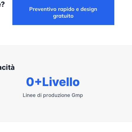
e?
Preventivo rapido e design
gratuito
acità
0
+Livello
Linee di produzione Gmp