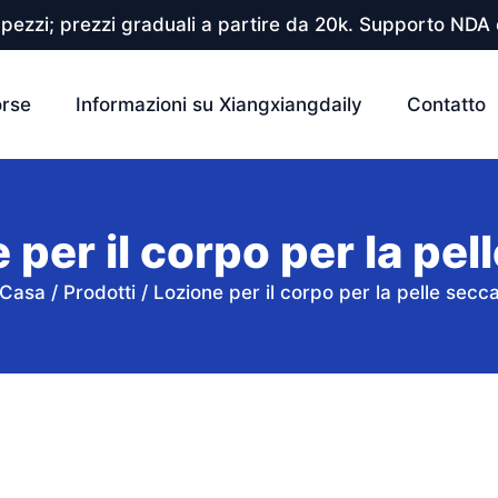
pezzi; prezzi graduali a partire da 20k. Supporto NDA e
orse
Informazioni su Xiangxiangdaily
Contatto
 per il corpo per la pel
Casa
/
Prodotti
/
Lozione per il corpo per la pelle secc