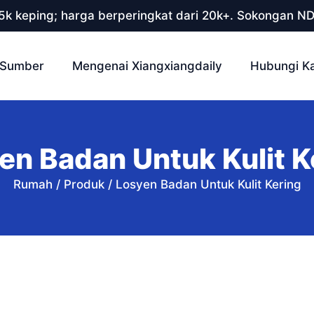
 5k keping; harga berperingkat dari 20k+. Sokongan N
Sumber
Mengenai Xiangxiangdaily
Hubungi K
en Badan Untuk Kulit K
Rumah
/
Produk
/
Losyen Badan Untuk Kulit Kering