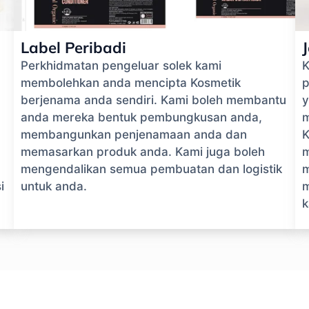
Label Peribadi
Perkhidmatan pengeluar solek kami
K
membolehkan anda mencipta Kosmetik
p
berjenama anda sendiri. Kami boleh membantu
y
anda mereka bentuk pembungkusan anda,
m
membangunkan penjenamaan anda dan
K
memasarkan produk anda. Kami juga boleh
m
mengendalikan semua pembuatan dan logistik
m
i
untuk anda.
m
k