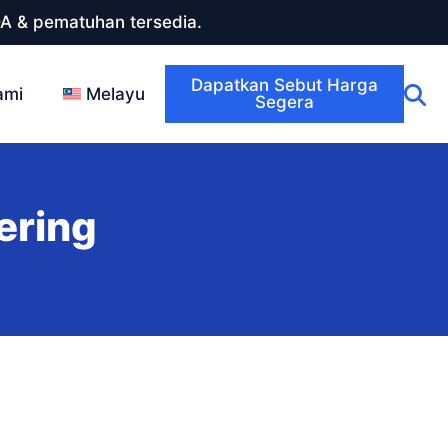
DA & pematuhan tersedia.
Dapatkan Sebut Harga
ami
Melayu
Segera
ering