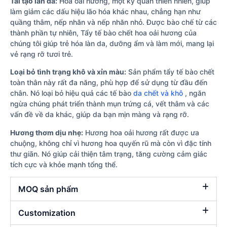
Tái tạo làn da:
Hoa oải hương, một kỳ quan thiên nhiên, giúp
làm giảm các dấu hiệu lão hóa khác nhau, chẳng hạn như
quầng thâm, nếp nhăn và nếp nhăn nhỏ. Được bào chế từ các
thành phần tự nhiên, Tẩy tế bào chết hoa oải hương của
chúng tôi giúp trẻ hóa làn da, dưỡng ẩm và làm mới, mang lại
vẻ rạng rỡ tươi trẻ.
Loại bỏ tình trạng khô và xỉn màu:
Sản phẩm tẩy tế bào chết
toàn thân này rất đa năng, phù hợp để sử dụng từ đầu đến
chân. Nó loại bỏ hiệu quả các tế bào
da chết và khô
, ngăn
ngừa chúng phát triển thành mụn trứng cá, vết thâm và các
vấn đề về da khác, giúp da bạn mịn màng và rạng rỡ.
Hương thơm dịu nhẹ:
Hương hoa oải hương rất được ưa
chuộng, không chỉ vì hương hoa quyến rũ mà còn vì đặc tính
thư giãn. Nó giúp cải thiện tâm trạng, tăng cường cảm giác
tích cực và khỏe mạnh tổng thể.
MOQ sản phẩm
Customization