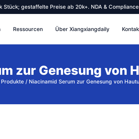
 Stück; gestaffelte Preise ab 20k+. NDA & Compliance
n
Ressourcen
Über Xiangxiangdaily
Kontak
um zur Genesung von H
/
Produkte
/
Niacinamid Serum zur Genesung von Hautu