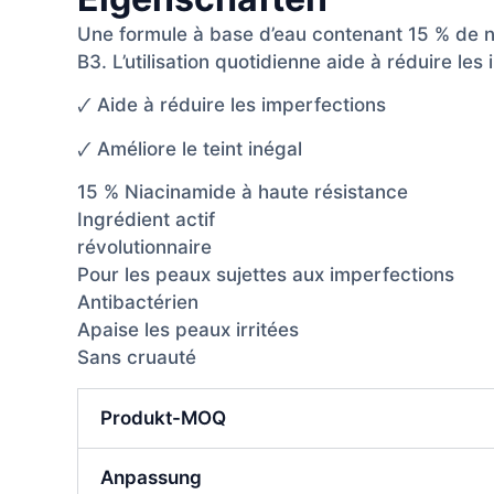
Une formule à base d’eau contenant 15 % de n
B3. L’utilisation quotidienne aide à réduire les
🗸 Aide à réduire les imperfections
🗸 Améliore le teint inégal
15 % Niacinamide à haute résistance
Ingrédient actif
révolutionnaire
Pour les peaux sujettes aux imperfections
Antibactérien
Apaise les peaux irritées
Sans cruauté
Produkt-MOQ
Anpassung