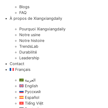
Blogs
FAQ
À propos de Xiangxiangdaily
Pourquoi Xiangxiangdaily
Notre usine
Notre histoire
TrendsLab
Durabilité
Leadership
Contact
Français
العربية
English
Русский
Español
Tiếng Việt