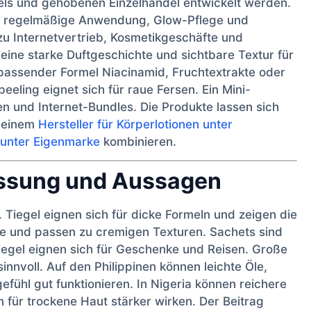
tels und gehobenen Einzelhandel entwickelt werden.
für regelmäßige Anwendung, Glow-Pflege und
zu Internetvertrieb, Kosmetikgeschäfte und
eine starke Duftgeschichte und sichtbare Textur für
 passender Formel Niacinamid, Fruchtextrakte oder
peeling eignet sich für raue Fersen. Ein Mini-
n und Internet-Bundles. Die Produkte lassen sich
, einem
Hersteller für Körperlotionen unter
e unter Eigenmarke
kombinieren.
assung und Aussagen
Tiegel eignen sich für dicke Formeln und zeigen die
he und passen zu cremigen Texturen. Sachets sind
-Tiegel eignen sich für Geschenke und Reisen. Große
innvoll. Auf den Philippinen können leichte Öle,
efühl gut funktionieren. In Nigeria können reichere
 für trockene Haut stärker wirken. Der Beitrag