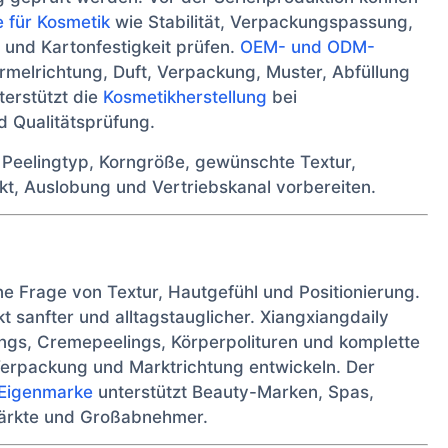
e für Kosmetik
wie Stabilität, Verpackungspassung,
e und Kartonfestigkeit prüfen.
OEM- und ODM-
melrichtung, Duft, Verpackung, Muster, Abfüllung
terstützt die
Kosmetikherstellung
bei
 Qualitätsprüfung.
 Peelingtyp, Korngröße, gewünschte Textur,
t, Auslobung und Vertriebskanal vorbereiten.
ne Frage von Textur, Hautgefühl und Positionierung.
kt sanfter und alltagstauglicher. Xiangxiangdaily
ings, Cremepeelings, Körperpolituren und komplette
Verpackung und Marktrichtung entwickeln. Der
r Eigenmarke
unterstützt Beauty-Marken, Spas,
rmärkte und Großabnehmer.