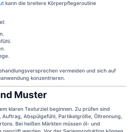
ut
kann die breitere Körperpflegeroutine
el:
n.
fühl.
en.
ege.
Behandlungsversprechen vermeiden und sich auf
neanwendung konzentrieren.
und Muster
nem klaren Texturziel beginnen. Zu prüfen sind
t, Auftrag, Abspülgefühl, Partikelgröße, Öltrennung,
artons. Bei heißen Märkten müssen öl- und
ng geprüft werden. Vor der Serienproduktion können