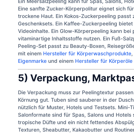
Ein Meersalzpeeling kann für Spas, Salons, Ho
Eine sanfte Zucker-Körperpolitur eignet sich 
trockene Haut. Ein Kokos-Zuckerpeeling passt 
Geschenksets. Ein Kaffee-Zuckerpeeling bietet 
Videoinhalte. Ein Glow-Körperpeeling kann bei
vitaminartige Inhaltsstoffe nutzen. Ein Fuß-Salz
Peeling-Set passt zu Beauty-Boxen, Reisegröße
mit einem
Hersteller für Körperwaschprodukte
Eigenmarke
und einem
Hersteller für Körperöl
5) Verpackung, Marktp
Die Verpackung muss zur Peelingtextur passen. 
Körnung gut. Tuben sind sauberer in der Dusc
nützlich für Muster, Hotels und Testsets. Mini
Salonformate sind für Spas, Salons und Hotels s
tropische Düfte und ein nicht fettendes Abspülg
Texturen, Sheabutter, Kakaobutter und Routinen