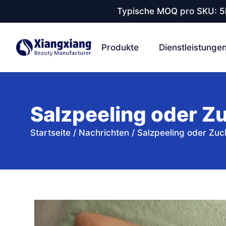
Typische MOQ pro SKU: 5k
Produkte
Dienstleistunge
Salzpeeling oder Zu
Startseite
/
Nachrichten
/
Salzpeeling oder Zuck