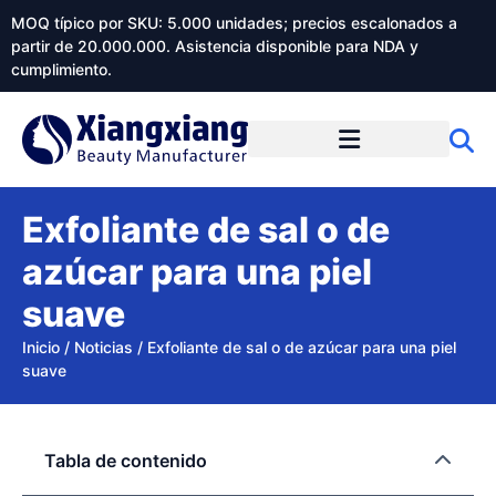
MOQ típico por SKU: 5.000 unidades; precios escalonados a
partir de 20.000.000. Asistencia disponible para NDA y
cumplimiento.
Exfoliante de sal o de
azúcar para una piel
suave
Inicio
/
Noticias
/
Exfoliante de sal o de azúcar para una piel
suave
Tabla de contenido