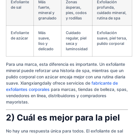
Exfoliante
Más
Zonas
Exfoliación
de sal
fuerte,
ásperas,
profunda,
mineral y
pies, codos
cuidado mineral,
granulado
y rodillas
rutina de spa
Exfoliante
Más
Cuidado
Exfoliación
de azúcar
suave,
regular, piel
suave, piel tersa,
liso y
seca y
pulido corporal
delicado
luminosidad
Para una marca, esta diferencia es importante. Un exfoliante
mineral puede reforzar una historia de spa, mientras que un
pulido corporal con azúcar encaja mejor con una rutina diaria
suave. Xiangxiangdaily ofrece servicios de
fabricante de
exfoliantes corporales
para marcas, tiendas de belleza, spas,
vendedores en línea, distribuidores y compradores
mayoristas.
2) Cuál es mejor para la piel
No hay una respuesta única para todos. El exfoliante de sal