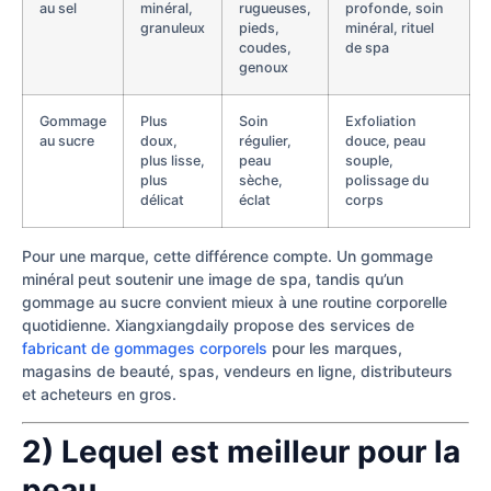
au sel
minéral,
rugueuses,
profonde, soin
granuleux
pieds,
minéral, rituel
coudes,
de spa
genoux
Gommage
Plus
Soin
Exfoliation
au sucre
doux,
régulier,
douce, peau
plus lisse,
peau
souple,
plus
sèche,
polissage du
délicat
éclat
corps
Pour une marque, cette différence compte. Un gommage
minéral peut soutenir une image de spa, tandis qu’un
gommage au sucre convient mieux à une routine corporelle
quotidienne. Xiangxiangdaily propose des services de
fabricant de gommages corporels
pour les marques,
magasins de beauté, spas, vendeurs en ligne, distributeurs
et acheteurs en gros.
2) Lequel est meilleur pour la
peau