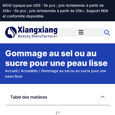
MOQ typique par UGS : 5k pcs ; prix échelonnés à partir de
20k+ : 5k pcs ; prix échelonnés à partir de 20k+. Support NDA
et conformité disponible.
Prestations de service
À propos de Xiangxiangdaily
Gommage au sel ou au
sucre pour une peau lisse
Accueil
/
Actualités
/
Gommage au sel ou au sucre pour une
peau lisse
Table des matières