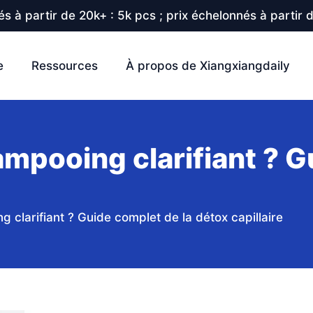
s à partir de 20k+ : 5k pcs ; prix échelonnés à partir 
e
Ressources
À propos de Xiangxiangdaily
mpooing clarifiant ? G
 clarifiant ? Guide complet de la détox capillaire