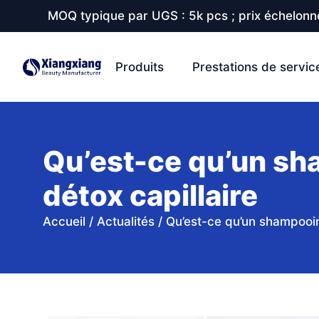
MOQ typique par UGS : 5k pcs ; prix échelonné
Produits
Prestations de servic
Qu’est-ce qu’un sha
détox capillaire
Accueil
/
Actualités
/
Qu’est-ce qu’un shampooing