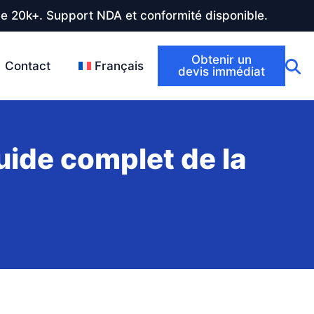
de 20k+. Support NDA et conformité disponible.
Obtenir un
Contact
Français
devis immédiat
uide complet de la