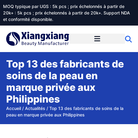
MOQ typique par UGS : 5k pcs ; prix échelonnés à partir de
20k+ : 5k pcs ; prix échelonnés à partir de 20k+. Support NDA
et conformité disponible.
Prestations de service
À propos de Xiangxiangdaily
Top 13 des fabricants de
soins de la peau en
marque privée aux
Philippines
Accueil
/
Actualités
/
Top 13 des fabricants de soins de la
peau en marque privée aux Philippines