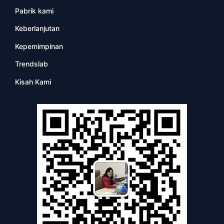
Pabrik kami
Keberlanjutan
Kepemimpinan
Trendslab
Kisah Kami