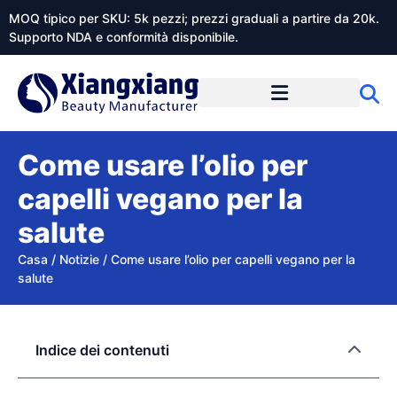
MOQ tipico per SKU: 5k pezzi; prezzi graduali a partire da 20k.
Supporto NDA e conformità disponibile.
Informazioni su Xiangxiangdaily
Come usare l’olio per
capelli vegano per la
salute
Casa
/
Notizie
/
Come usare l’olio per capelli vegano per la
salute
Indice dei contenuti