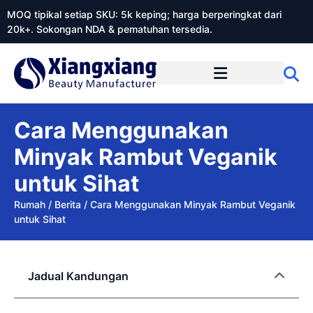
MOQ tipikal setiap SKU: 5k keping; harga berperingkat dari
20k+. Sokongan NDA & pematuhan tersedia.
Mengenai Xiangxiangdaily
Cara Menggunakan
Minyak Rambut Veganik
untuk Sihat
Rumah
/
Berita
/
Cara Menggunakan Minyak Rambut Veganik
untuk Sihat
Jadual Kandungan