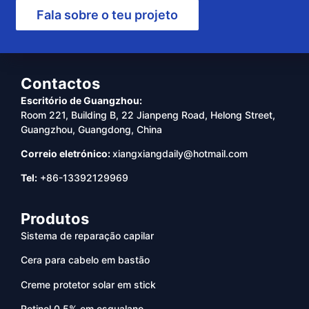
Fala sobre o teu projeto
Contactos
Escritório de Guangzhou:
Room 221, Building B, 22 Jianpeng Road, Helong Street,
Guangzhou, Guangdong, China
Correio eletrónico:
xiangxiangdaily@hotmail.com
Tel:
+86-13392129969
Produtos
Sistema de reparação capilar
Cera para cabelo em bastão
Creme protetor solar em stick
Retinol 0,5% em esqualano