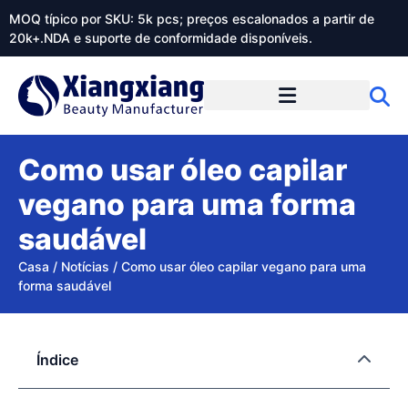
MOQ típico por SKU: 5k pcs; preços escalonados a partir de
20k+.NDA e suporte de conformidade disponíveis.
Sobre o Xiangxiangdaily
Como usar óleo capilar
vegano para uma forma
saudável
Casa
/
Notícias
/
Como usar óleo capilar vegano para uma
forma saudável
Índice