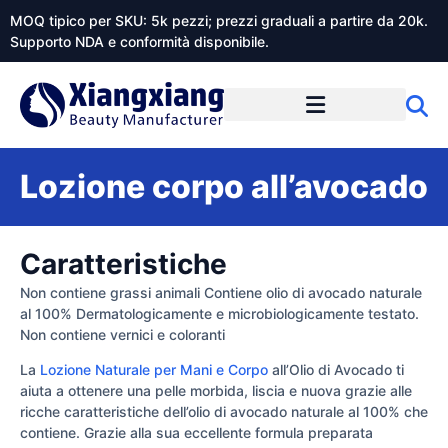
MOQ tipico per SKU: 5k pezzi; prezzi graduali a partire da 20k.
Supporto NDA e conformità disponibile.
Informazioni su Xiangxiangdaily
Lozione corpo all’avocado
Caratteristiche
Non contiene grassi animali Contiene olio di avocado naturale
al 100% Dermatologicamente e microbiologicamente testato.
Non contiene vernici e coloranti
La
Lozione Naturale per Mani e Corpo
all’Olio di Avocado ti
aiuta a ottenere una pelle morbida, liscia e nuova grazie alle
ricche caratteristiche dell’olio di avocado naturale al 100% che
contiene. Grazie alla sua eccellente formula preparata