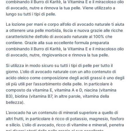
combinando il Burro di Karitè, la Vitamina E e il miracoloso olio
di avocado, nutre e rinnova la tua pelle. Viene utilizzato a
lungo su tutti i tipi di pelle.
La lozione per mani e corpo all’olio di avocado naturale ti aiuta
a ottenere una pelle morbida, liscia e nuova grazie alle ricche
caratteristiche dell’olio di avocado naturale al 100% che
contiene. Grazie alla sua eccellente formula preparata
combinando il Burro di Karitè, la Vitamina E e il miracoloso olio
di avocado, nutre, ringiovanisce e rinnova la tua pelle.
Si utilizza in modo sicuro su tutti i tipi di pelle per tutto il
giorno. L’olio di avocado naturale con un alto contenuto di
acido oleico come composizione degli acidi grassi è uno degli
oli più utili per l’assorbimento della pelle. In particolare è
composto da vitamina E, vitamina A e D, niacina (vitamina
B3), biotina (vitamina B7, in altre parole, vitamina della
bellezza).
L’avocado ha un contenuto di minerali superiore a quello di
altri frutti, in particolare è ricco di potassio, magnesio, fosforo
e silicio. L’olio di avocado, ricco di vitamine e minerali, penetra
nei diversi strati della pelle grazie al suo eccellente