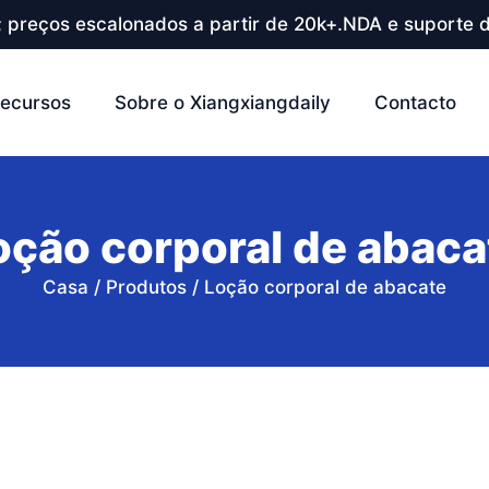
; preços escalonados a partir de 20k+.NDA e suporte d
ecursos
Sobre o Xiangxiangdaily
Contacto
oção corporal de abaca
Casa
/
Produtos
/
Loção corporal de abacate