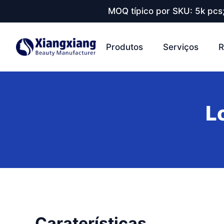
MOQ típico por SKU: 5k pcs
Produtos
Serviços
R
L
Caraterísticas