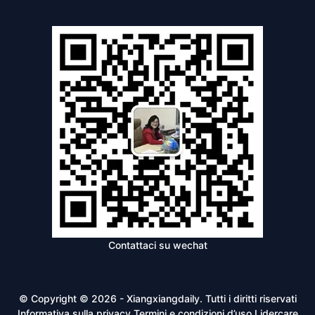
Contattaci su wechat
© Copyright © 2026 - Xiangxiangdaily. Tutti i diritti riservati
Informativa sulla privacy
Termini e condizioni d’uso
Lidercare