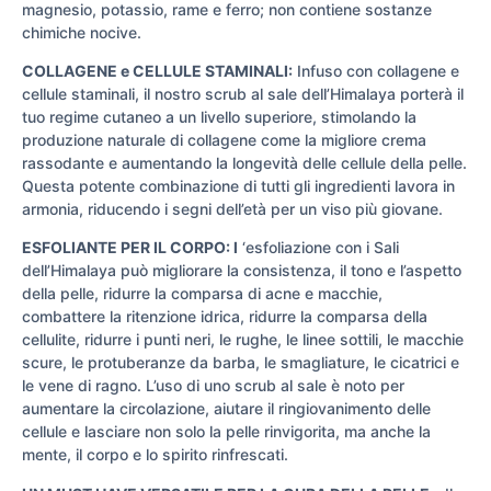
magnesio, potassio, rame e ferro; non contiene sostanze
chimiche nocive.
COLLAGENE e CELLULE STAMINALI:
Infuso con collagene e
cellule staminali, il nostro scrub al sale dell’Himalaya porterà il
tuo regime cutaneo a un livello superiore, stimolando la
produzione naturale di collagene come la migliore crema
rassodante e aumentando la longevità delle cellule della pelle.
Questa potente combinazione di tutti gli ingredienti lavora in
armonia, riducendo i segni dell’età per un viso più giovane.
ESFOLIANTE PER IL CORPO: l
‘esfoliazione con i Sali
dell’Himalaya può migliorare la consistenza, il tono e l’aspetto
della pelle, ridurre la comparsa di acne e macchie,
combattere la ritenzione idrica, ridurre la comparsa della
cellulite, ridurre i punti neri, le rughe, le linee sottili, le macchie
scure, le protuberanze da barba, le smagliature, le cicatrici e
le vene di ragno. L’uso di uno scrub al sale è noto per
aumentare la circolazione, aiutare il ringiovanimento delle
cellule e lasciare non solo la pelle rinvigorita, ma anche la
mente, il corpo e lo spirito rinfrescati.