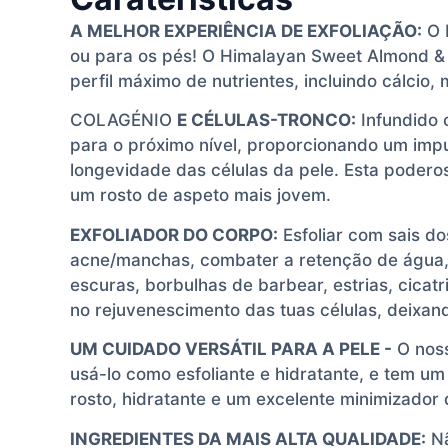
A MELHOR EXPERIÊNCIA DE EXFOLIAÇÃO:
O E
ou para os pés! O Himalayan Sweet Almond & 
perfil máximo de nutrientes, incluindo cálcio,
COLAGÉNIO
E CÉLULAS-TRONCO:
Infundido 
para o próximo nível, proporcionando um imp
longevidade das células da pele. Esta podero
um rosto de aspeto mais jovem.
EXFOLIADOR DO CORPO:
Esfoliar com sais do
acne/manchas, combater a retenção de água, a
escuras, borbulhas de barbear, estrias, cicat
no rejuvenescimento das tuas células, deixan
UM CUIDADO VERSÁTIL PARA A PELE -
O noss
usá-lo como esfoliante e hidratante, e tem um
rosto, hidratante e um excelente minimizador 
INGREDIENTES DA MAIS ALTA QUALIDADE:
Nã