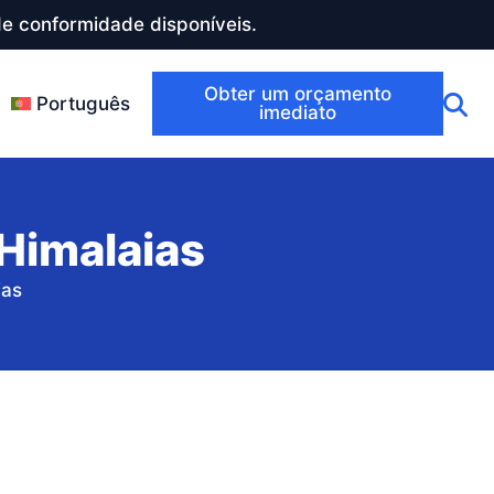
e conformidade disponíveis.
Obter um orçamento
Português
imediato
 Himalaias
ias