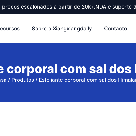
; preços escalonados a partir de 20k+.NDA e suporte d
ecursos
Sobre o Xiangxiangdaily
Contacto
e corporal com sal dos
asa
/
Produtos
/
Esfoliante corporal com sal dos Himala