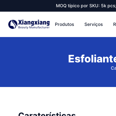
MOQ típico por SKU: 5k pcs
Produtos
Serviços
R
Esfoliant
C
Caraterísticas