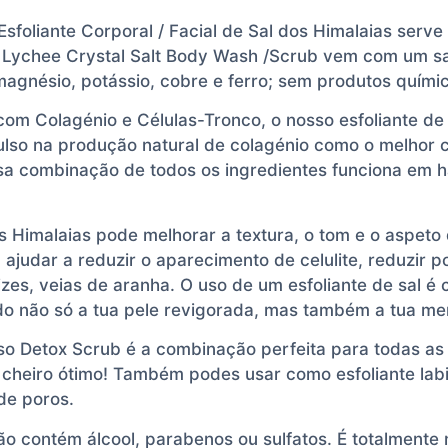
sfoliante Corporal / Facial de Sal dos Himalaias serve
Lychee Crystal Salt Body Wash /Scrub vem com um sal
 magnésio, potássio, cobre e ferro; sem produtos quími
com Colagénio e Células-Tronco, o nosso esfoliante de 
ulso na produção natural de colagénio como o melhor
sa combinação de todos os ingredientes funciona em h
s Himalaias pode melhorar a textura, o tom e o aspeto 
judar a reduzir o aparecimento de celulite, reduzir po
rizes, veias de aranha. O uso de um esfoliante de sal é
do não só a tua pele revigorada, mas também a tua men
o Detox Scrub é a combinação perfeita para todas as
 cheiro ótimo! Também podes usar como esfoliante labia
de poros.
o contém álcool, parabenos ou sulfatos. É totalmente