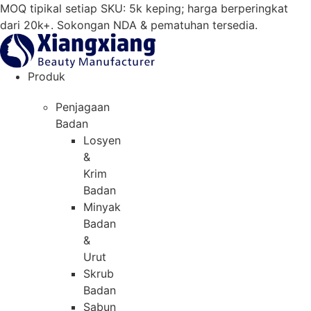
Langkau
MOQ tipikal setiap SKU: 5k keping; harga berperingkat
ke
dari 20k+. Sokongan NDA & pematuhan tersedia.
kandungan
Produk
Penjagaan
Badan
Losyen
&
Krim
Badan
Minyak
Badan
&
Urut
Skrub
Badan
Sabun