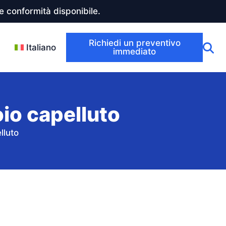
 conformità disponibile.
Richiedi un preventivo
Italiano
immediato
io capelluto
lluto