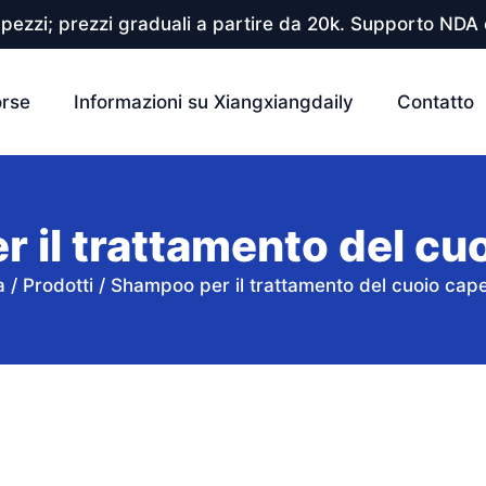
pezzi; prezzi graduali a partire da 20k. Supporto NDA e
orse
Informazioni su Xiangxiangdaily
Contatto
 il trattamento del cuo
a
/
Prodotti
/
Shampoo per il trattamento del cuoio cape