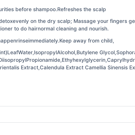
rities before shampoo.Refreshes the scalp
toxevenly on the dry scalp; Massage your fingers gent
oner to do hairnormal cleaning and nourish.
 happenrinseimmediately.Keep away from child,
t)LeafWater,lsopropylAlcohol,Butylene Glycol,Sophora
iisopropylPropionamide,Ethyhexylglycerin,Caprylhydr
entalis Extract,Calendula Extract Camellia Sinensis Ex