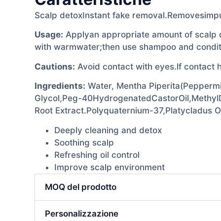
Scalp detoxInstant fake removal.Removesimpu
Usage:
Applyan appropriate amount of scalp de
with warmwater;then use shampoo and conditi
Cautions:
Avoid contact with eyes.lf contact
Ingredients:
Water, Mentha Piperita(Peppermin
Glycol,Peg-40HydrogenatedCastorOil,MethylD
Root Extract.Polyquaternium-37,Platycladus Ori
Deeply cleaning and detox
Soothing scalp
Refreshing oil control
Improve scalp environment
MOQ del prodotto
Personalizzazione