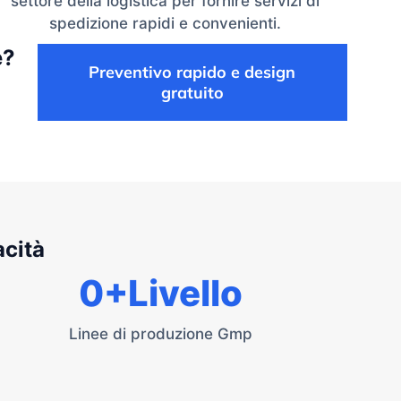
settore della logistica per fornire servizi di
spedizione rapidi e convenienti.
e?
Preventivo rapido e design
gratuito
acità
0
+Livello
Linee di produzione Gmp