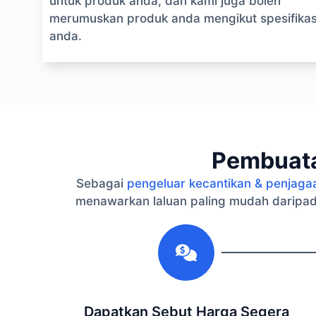
untuk produk anda, dan kami juga boleh
merumuskan produk anda mengikut spesifikas
anda.
Pembuata
Sebagai
pengeluar kecantikan & penjaga
menawarkan laluan paling mudah daripad
1
Dapatkan Sebut Harga Segera