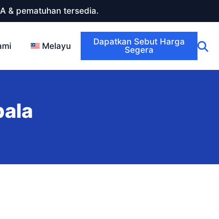
DA & pematuhan tersedia.
Dapatkan Sebut Harga
ami
Melayu
Segera
pala