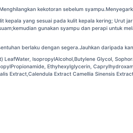
a.Menghilangkan kekotoran sebelum syampu.Menyegarka
t kepala yang sesuai pada kulit kepala kering; Urut j
ir suam;kemudian gunakan syampu dan perapi untuk m
sentuhan berlaku dengan segera.Jauhkan daripada ka
 LeafWater, lsopropylAlcohol,Butylene Glycol, Sophora
opylPropionamide, Ethyhexylglycerin, Caprylhydroxam
lis Extract,Calendula Extract Camellia Sinensis Extract