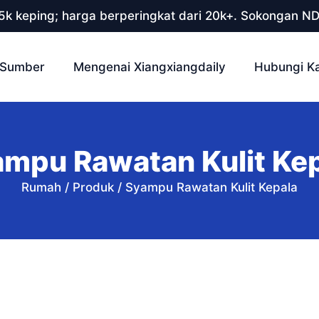
 5k keping; harga berperingkat dari 20k+. Sokongan N
Sumber
Mengenai Xiangxiangdaily
Hubungi K
mpu Rawatan Kulit Ke
Rumah
/
Produk
/
Syampu Rawatan Kulit Kepala