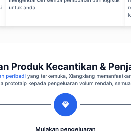
mengendalikan semua pembuatan dan logistik
m
i
untuk anda.
m
k
n Produk Kecantikan & Penja
an peribadi
yang terkemuka, Xiangxiang memanfaatkan
a prototaip kepada pengeluaran volum rendah, semua
2
Mulakan pengeluaran