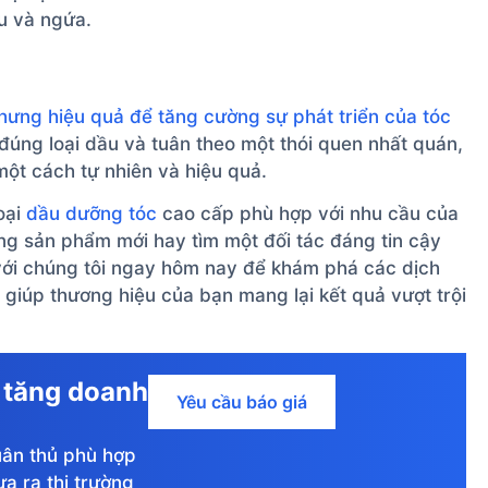
 và ngứa.
hưng hiệu quả để tăng cường sự phát triển của tóc
úng loại dầu và tuân theo một thói quen nhất quán,
một cách tự nhiên và hiệu quả.
oại
dầu dưỡng tóc
cao cấp phù hợp với nhu cầu của
g sản phẩm mới hay tìm một đối tác đáng tin cậy
 với chúng tôi ngay hôm nay để khám phá các dịch
giúp thương hiệu của bạn mang lại kết quả vượt trội
 tăng doanh
Yêu cầu báo giá
uân thủ phù hợp
ưa ra thị trường