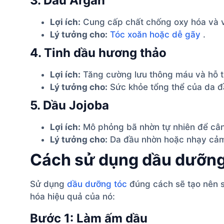
3. Dầu Argan
Lợi ích:
Cung cấp chất chống oxy hóa và v
Lý tưởng cho:
Tóc xoăn hoặc dễ gãy
.
4. Tinh dầu hương thảo
Lợi ích:
Tăng cường lưu thông máu và hỗ 
Lý tưởng cho:
Sức khỏe tổng thể của da đ
5. Dầu Jojoba
Lợi ích:
Mô phỏng bã nhờn tự nhiên để câ
Lý tưởng cho:
Da đầu nhờn hoặc nhạy cả
Cách sử dụng dầu dưỡng
Sử dụng
dầu dưỡng tóc
đúng cách sẽ tạo nên s
hóa hiệu quả của nó:
Bước 1: Làm ấm dầu