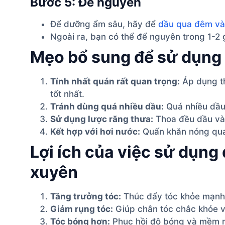
Bước 5: Để nguyên
Để dưỡng ẩm sâu, hãy để
dầu qua đêm và
Ngoài ra, bạn có thể để nguyên trong 1-2 
Mẹo bổ sung để sử dụng
Tính nhất quán rất quan trọng:
Áp dụng th
tốt nhất.
Tránh dùng quá nhiều dầu:
Quá nhiều dầu 
Sử dụng lược răng thưa:
Thoa đều dầu v
Kết hợp với hơi nước:
Quấn khăn nóng quan
Lợi ích của việc sử dụn
xuyên
Tăng trưởng tóc:
Thúc đẩy tóc khỏe mạnh 
Giảm rụng tóc:
Giúp chân tóc chắc khỏe và
Tóc bóng hơn:
Phục hồi độ bóng và mềm m