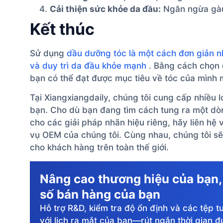
Cải thiện sức khỏe da đầu:
Ngăn ngừa gàu
Kết thúc
Sử dụng
dầu dưỡng tóc là một cách đơn giản n
và duy trì da đầu khỏe mạnh
. Bằng cách chọn đ
bạn có thể đạt được mục tiêu về tóc của mình 
Tại Xiangxiangdaily, chúng tôi cung cấp nhiều l
bạn. Cho dù bạn đang tìm cách tung ra một dòn
cho các giải pháp nhãn hiệu riêng, hãy liên hệ
vụ OEM của chúng tôi. Cùng nhau, chúng tôi sẽ 
cho khách hàng trên toàn thế giới.
Nâng cao thương hiệu của bạn,
số bán hàng của bạn
Hỗ trợ R&D, kiểm tra độ ổn định và các tệp t
với lịch ra mắt của bạn—rút ngắn thời gian đ