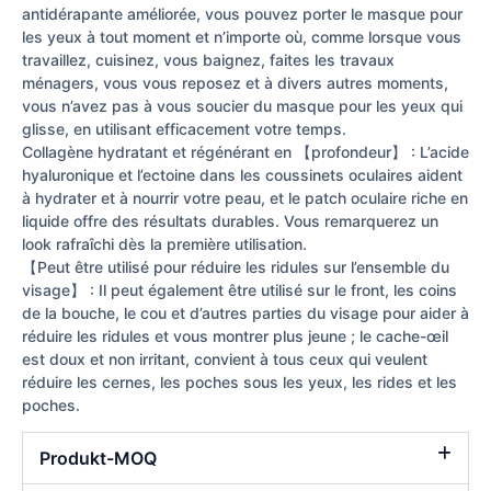
antidérapante améliorée, vous pouvez porter le masque pour
les yeux à tout moment et n’importe où, comme lorsque vous
travaillez, cuisinez, vous baignez, faites les travaux
ménagers, vous vous reposez et à divers autres moments,
vous n’avez pas à vous soucier du masque pour les yeux qui
glisse, en utilisant efficacement votre temps.
Collagène hydratant et régénérant en 【profondeur】 : L’acide
hyaluronique et l’ectoine dans les coussinets oculaires aident
à hydrater et à nourrir votre peau, et le patch oculaire riche en
liquide offre des résultats durables. Vous remarquerez un
look rafraîchi dès la première utilisation.
【Peut être utilisé pour réduire les ridules sur l’ensemble du
visage】 : Il peut également être utilisé sur le front, les coins
de la bouche, le cou et d’autres parties du visage pour aider à
réduire les ridules et vous montrer plus jeune ; le cache-œil
est doux et non irritant, convient à tous ceux qui veulent
réduire les cernes, les poches sous les yeux, les rides et les
poches.
Produkt-MOQ