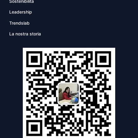
Sostenibilità
Leadership
Trendslab
La nostra storia