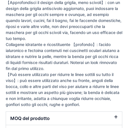
【Approfondisci il design della griglia, meno scivoli】: con un
design della griglia antiscivolo aggiornato, puoi indossare la
maschera per gli occhi sempre e ovunque, ad esempio
quando lavori, cucini, fai il bagno, fai le faccende domestiche,
riposi e varie altre volte, non devi preoccuparti che la
maschera per gli occhi scivoli via, facendo un uso efficace del
tuo tempo.
Collagene idratante e ricostituente 【profondo】: l’acido
ialuronico e l’ectoina contenuti nei cuscinetti oculari aiutano a
idratare e nutrire la pelle, mentre la benda per gli occhi ricca
di liquidi fornisce risultati duraturi. Noterai un look rinnovato
fin dal primo utilizzo.
【Può essere utilizzato per ridurre le linee sottili su tutto il
viso】: può essere utilizzato anche su fronte, angoli della
bocca, collo e altre parti del viso per aiutare a ridurre le linee
sottili e mostrare un aspetto più giovane; la benda è delicata
e non irritante, adatta a chiunque voglia ridurre occhiaie,
gonfiori sotto gli occhi, rughe e gonfiori.
MOQ del prodotto