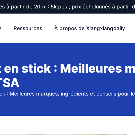
s à partir de 20k+ : 5k pcs ; prix échelonnés à partir 
e
Ressources
À propos de Xiangxiangdaily
en stick : Meilleures 
 TSA
k : Meilleures marques, ingrédients et conseils pour l