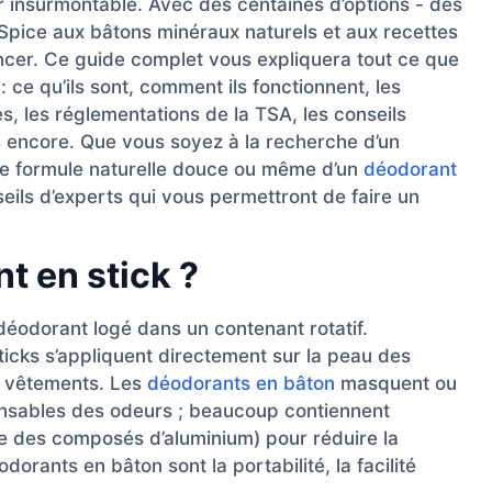
 insurmontable. Avec des centaines d’options - des
pice aux bâtons minéraux naturels et aux recettes
encer. Ce guide complet vous expliquera tout ce que
 ce qu’ils sont, comment ils fonctionnent, les
s, les réglementations de la TSA, les conseils
lus encore. Que vous soyez à la recherche d’un
ne formule naturelle douce ou même d’un
déodorant
seils d’experts qui vous permettront de faire un
t en stick ?
déodorant logé dans un contenant rotatif.
ticks s’appliquent directement sur la peau des
es vêtements. Les
déodorants en bâton
masquent ou
ponsables des odeurs ; beaucoup contiennent
e des composés d’aluminium) pour réduire la
orants en bâton sont la portabilité, la facilité