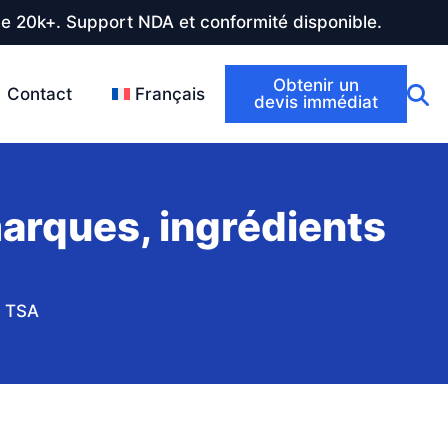
de 20k+. Support NDA et conformité disponible.
Obtenir un
Contact
Français
devis immédiat
marques, ingrédients
e TSA