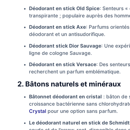
Déodorant en stick Old Spice
: Senteurs «
transpirante ; populaire auprès des homm
Déodorant en stick Axe
: Parfums orientés
déodorant et un antisudorifique.
Déodorant stick Dior Sauvage
: Une expér
ligne de cologne Sauvage.
Déodorant en stick Versace
: Des senteurs
recherchent un parfum emblématique.
2. Bâtons naturels et minéraux
Bâtonnet déodorant en cristal
: bâton de s
croissance bactérienne sans chlorohydrat
Crystal
pour une option sans parfum.
Le déodorant naturel en stick de Schmidt
soude et de l’arrow-root, disponible dans 