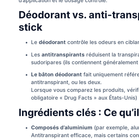
d’application et le dosage contrôlé.
Déodorant vs. anti-trans
stick
Le
déodorant
contrôle les odeurs en ciblan
Les
antitranspirants
réduisent la transpi
sudoripares (ils contiennent généralement 
Le bâton déodorant
fait uniquement référ
antitranspirant, ou les deux.
Lorsque vous comparez les produits, vérifie
obligatoire « Drug Facts » aux États-Unis) s
Ingrédients clés : Ce qu’il
Composés d’aluminium
(par exemple, alu
Antitranspirant efficace, mais certains co