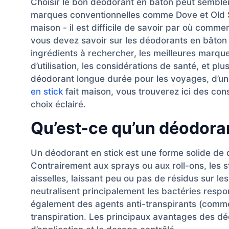
Choisir le bon déodorant en bâton peut sembler
marques conventionnelles comme Dove et Old S
maison - il est difficile de savoir par où comm
vous devez savoir sur les déodorants en bâton :
ingrédients à rechercher, les meilleures marque
d’utilisation, les considérations de santé, et p
déodorant longue durée pour les voyages, d’u
en stick
fait maison, vous trouverez ici des con
choix éclairé.
Qu’est-ce qu’un déodoran
Un déodorant en stick est une forme solide de 
Contrairement aux sprays ou aux roll-ons, les s
aisselles, laissant peu ou pas de résidus sur l
neutralisent principalement les bactéries res
également des agents anti-transpirants (comm
transpiration. Les principaux avantages des déod