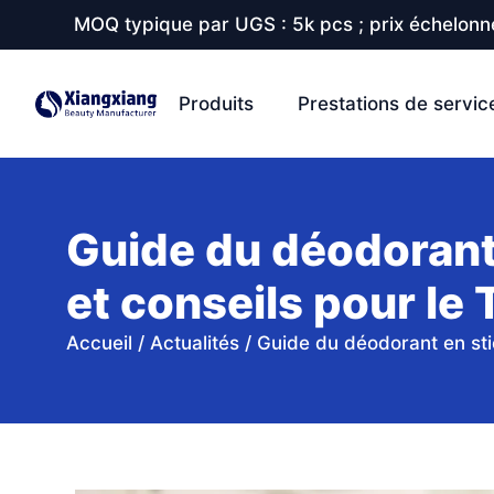
MOQ typique par UGS : 5k pcs ; prix échelonné
Produits
Prestations de servic
Guide du déodorant 
et conseils pour le
Accueil
/
Actualités
/
Guide du déodorant en stic