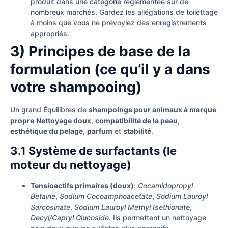
produit dans une catégorie réglementée sur de
nombreux marchés. Gardez les allégations de toilettage
à moins que vous ne prévoyiez des enregistrements
appropriés.
3) Principes de base de la
formulation (ce qu’il y a dans
votre shampooing)
Un grand Équilibres de
shampoings pour animaux à marque
propre
Nettoyage doux
,
compatibilité de la peau
,
esthétique du pelage
,
parfum
et
stabilité
.
3.1 Système de surfactants (le
moteur du nettoyage)
Tensioactifs primaires (doux)
:
Cocamidopropyl
Betaine
,
Sodium Cocoamphoacetate
,
Sodium Lauroyl
Sarcosinate
,
Sodium Lauroyl Methyl Isethionate
,
Decyl/Capryl Glucoside
. Ils permettent un nettoyage