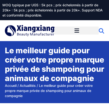
MOQ typique par UGS : 5k pcs ; prix échelonnés à partir de
20k+ : 5k pcs ; prix échelonnés à partir de 20k+. Support NDA
et conformité disponible.
Prestations de service
À propos de Xiangxiangdaily
Le meilleur guide pour
créer votre propre marque
privée de shampoing pour
animaux de compagnie
Accueil
/
Actualités
/
Le meilleur guide pour créer votre
propre marque privée de shampoing pour animaux de
compagnie