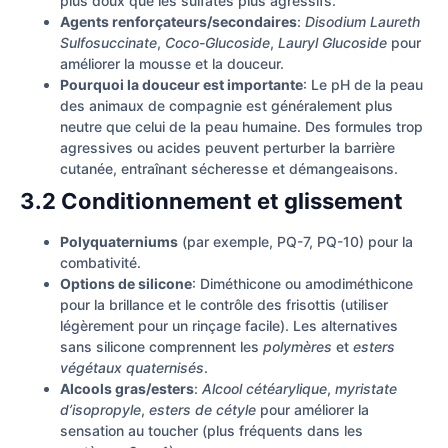
plus doux que les sulfates plus agressifs.
Agents renforçateurs/secondaires
:
Disodium Laureth
Sulfosuccinate
,
Coco-Glucoside
,
Lauryl Glucoside
pour
améliorer la mousse et la douceur.
Pourquoi la douceur est importante
: Le pH de la peau
des animaux de compagnie est généralement plus
neutre que celui de la peau humaine. Des formules trop
agressives ou acides peuvent perturber la barrière
cutanée, entraînant sécheresse et démangeaisons.
3.2 Conditionnement et glissement
Polyquaterniums
(par exemple, PQ-7, PQ-10) pour la
combativité.
Options de silicone
: Diméthicone ou amodiméthicone
pour la brillance et le contrôle des frisottis (utiliser
légèrement pour un rinçage facile). Les alternatives
sans silicone comprennent les
polymères
et
esters
végétaux quaternisés
.
Alcools gras/esters
:
Alcool cétéarylique
,
myristate
d’isopropyle
,
esters de cétyle
pour améliorer la
sensation au toucher (plus fréquents dans les