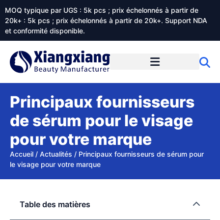
MOQ typique par UGS : 5k pcs ; prix échelonnés à partir de
20k+ : 5k pcs ; prix échelonnés à partir de 20k+. Support NDA
et conformité disponible.
Prestations de service
À propos de Xiangxiangdaily
Principaux fournisseurs
de sérum pour le visage
pour votre marque
Accueil
/
Actualités
/
Principaux fournisseurs de sérum pour
le visage pour votre marque
Table des matières