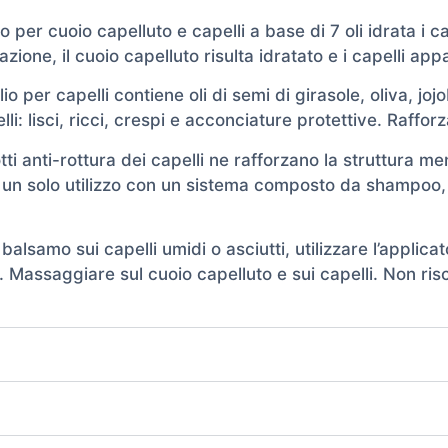
io per cuoio capelluto e capelli a base di 7 oli idrata i ca
ione, il cuoio capelluto risulta idratato e i capelli appa
olio per capelli contiene oli di semi di girasole, oliva, j
apelli: lisci, ricci, crespi e acconciature protettive. Raff
tti anti-rottura dei capelli ne rafforzano la struttura m
 in un solo utilizzo con un sistema composto da shampoo
alsamo sui capelli umidi o asciutti, utilizzare l’applic
. Massaggiare sul cuoio capelluto e sui capelli. Non ri