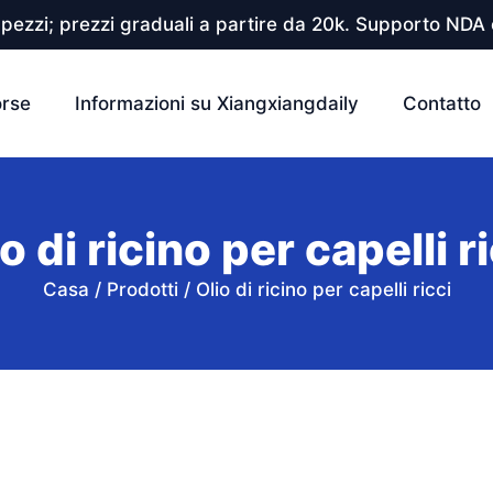
pezzi; prezzi graduali a partire da 20k. Supporto NDA e
orse
Informazioni su Xiangxiangdaily
Contatto
o di ricino per capelli r
Casa
/
Prodotti
/
Olio di ricino per capelli ricci