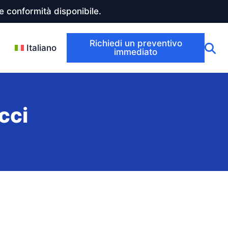
 conformità disponibile.
Richiedi un preventivo
Italiano
immediato
icci