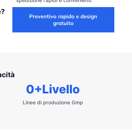
spedizione rapidi e convenienti.
e?
Preventivo rapido e design
gratuito
acità
0
+Livello
Linee di produzione Gmp