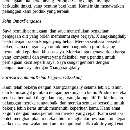
perniagaan kita berkembang. Produk Xiangxiangdaily juga
berkualiti tinggi, yang penting bagi kami. Kami ingin menawarkan
pelanggan kami produk yang terbaik.
John Omar
Pengasas
Saya pemilik perniagaan, dan saya memerlukan pengeluar
penjagaan diri yang boleh membantu saya berjaya. Xiangxiangdaily
telah menjadi rakan kongsi yang hebat. Mereka sentiasa bersedia
bekerjasama dengan saya untuk membangunkan produk yang
memenuhi keperluan khusus saya. Mereka juga menawarkan harga
yang kompetitif dan syarat yang fleksibel, yang penting untuk
perniagaan kecil seperti saya. Saya sangat gembira dengan
pengalaman saya dengan Xiangxiangdaily.
Sornsara Sottama
Ketua Pegawai Eksekutif
Kami telah bekerja dengan Xiangxiangdaily selama lebih 5 tahun,
dan kami sangat gembira dengan perkongsian kami. Produk mereka
sentiasa berkualiti tinggi dan harga yang kompetitif. Perkhidmatan
pelanggan mereka sangat baik, dan mereka sentiasa bersedia untuk
bekerja lebih keras untuk memenuhi keperluan kami. Kami amat
kagum dengan masa pemulihan mereka yang cepat. Kami sentiasa
boleh mengharapkan mereka untuk menghantar pesanan kami tepat
pada masanya, walaupun kami mempunyai tarikh akhir yang ketat.