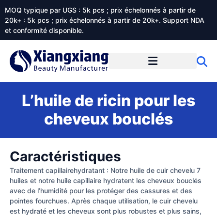
MOQ typique par UGS : 5k pcs ; prix échelonnés à partir de
20k+ : 5k pcs ; prix échelonnés à partir de 20k+. Support NDA
et conformité disponible.
Prestations de service
À propos de Xiangxiangdaily
L’huile de ricin pour les
cheveux bouclés
Caractéristiques
Traitement capillairehydratant : Notre huile de cuir chevelu 7
huiles et notre huile capillaire hydratent les cheveux bouclés
avec de l’humidité pour les protéger des cassures et des
pointes fourchues. Après chaque utilisation, le cuir chevelu
est hydraté et les cheveux sont plus robustes et plus sains,