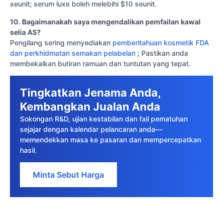
seunit; serum luxe boleh melebihi $10 seunit.
10. Bagaimanakah saya mengendalikan pemfailan kawal
selia AS?
Pengilang sering menyediakan
pemberitahuan kosmetik FDA
dan perkhidmatan semakan pelabelan
; Pastikan anda
membekalkan butiran ramuan dan tuntutan yang tepat.
Tingkatkan Jenama Anda,
Kembangkan Jualan Anda
Sokongan R&D, ujian kestabilan dan fail pematuhan
sejajar dengan kalendar pelancaran anda—
memendekkan masa ke pasaran dan mempercepatkan
hasil.
Minta Sebut Harga