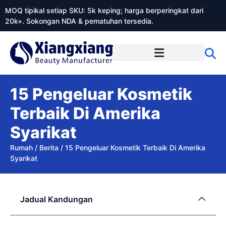
MOQ tipikal setiap SKU: 5k keping; harga berperingkat dari
20k+. Sokongan NDA & pematuhan tersedia.
Mengenai Xiangxiangdaily
15 Pengeluar Kosmetik
Terbaik Di Amerika
Syarikat
Rumah
/
Berita
/
15 Pengeluar Kosmetik Terbaik Di Amerika
Syarikat
Jadual Kandungan