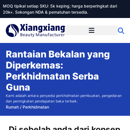
MOQ tipikal setiap SKU: 5k keping; harga berperingkat dari
20k+. Sokongan NDA & pematuhan tersedia.
Mengenai Xiangxiangdaily
Rantaian Bekalan yang
Diperkemas:
Perkhidmatan Serba
Guna
Kami adalah antara penyedia perkhidmatan pembuatan, pengedaran
dan peningkatan pendapatan baka terbaik.
Rumah
/
Perkhidmatan
Di sebelah anda dari konsep