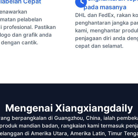
labelan Cepat
pada masanya
enawarkan
DHL dan FedEx, rakan ko
dmatan pelabelan
penghantaran jangka pa
i profesional. Pastikan
kami, menghantar produ
logo dan grafik anda
penjagaan diri anda den
 dengan cantik.
cepat dan selamat.
Mengenai Xiangxiangdaily
 yang berpangkalan di Guangzhou, China, ialah pembek
m produk mandian badan, rangkaian kami termasuk penj
langgan di Amerika Utara, Amerika Latin, Timur Teng