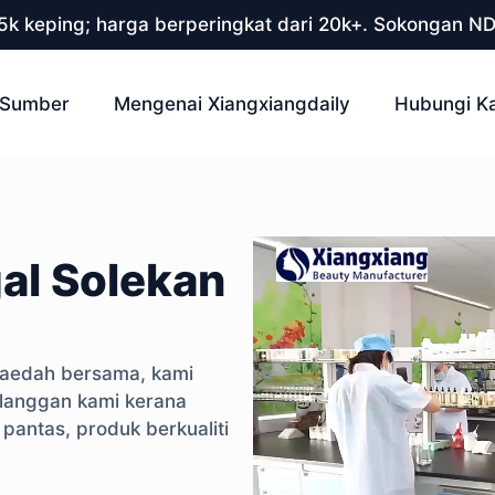
 5k keping; harga berperingkat dari 20k+. Sokongan N
Sumber
Mengenai Xiangxiangdaily
Hubungi K
al Solekan
faedah bersama, kami
elanggan kami kerana
antas, produk berkualiti