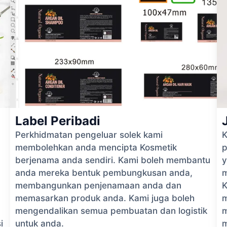
Label Peribadi
Perkhidmatan pengeluar solek kami
K
membolehkan anda mencipta Kosmetik
p
berjenama anda sendiri. Kami boleh membantu
y
anda mereka bentuk pembungkusan anda,
m
membangunkan penjenamaan anda dan
K
memasarkan produk anda. Kami juga boleh
m
mengendalikan semua pembuatan dan logistik
m
i
untuk anda.
m