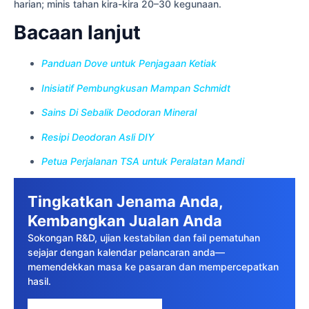
harian; minis tahan kira-kira 20–30 kegunaan.
Bacaan lanjut
Panduan Dove untuk Penjagaan Ketiak
Inisiatif Pembungkusan Mampan Schmidt
Sains Di Sebalik Deodoran Mineral
Resipi Deodoran Asli DIY
Petua Perjalanan TSA untuk Peralatan Mandi
Tingkatkan Jenama Anda,
Kembangkan Jualan Anda
Sokongan R&D, ujian kestabilan dan fail pematuhan
sejajar dengan kalendar pelancaran anda—
memendekkan masa ke pasaran dan mempercepatkan
hasil.