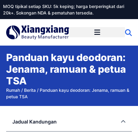
MOQ tipikal setiap SKU: 5k keping; harga berperingkat dari
20k+. Sokongan NDA & pematuhan tersedia.
Mengenai Xiangxiangdaily
Panduan kayu deodoran:
Jenama, ramuan & petua
TSA
Rumah
/
Berita
/
Panduan kayu deodoran: Jenama, ramuan &
petua TSA
Jadual Kandungan