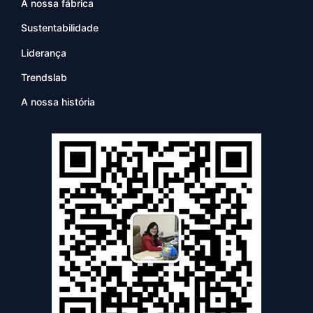
A nossa fábrica
Sustentabilidade
Liderança
Trendslab
A nossa história